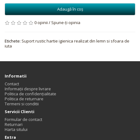
Adaugă în coş
0 opinii
/
Spune-ţi opinia
Etichete:
Suport rustic hartie igienica realizat din lemn si sfoara de
iuta
Informatii
Contact
Informații despre livrare
Politica de confidențialitate
Politica de returnare
Termeni si conditii
Servicii Clienti
Formular de contact
Returnari
Harta sitului
Extra