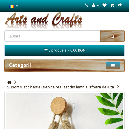
0 produs(e) - 0,00 RON
Categorii
Suport rustic hartie igienica realizat din lemn si sfoara de iuta