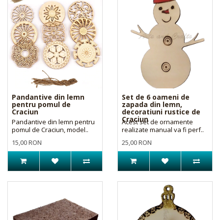
Pandantive din lemn
Set de 6 oameni de
pentru pomul de
zapada din lemn,
Craciun
decoratiuni rustice de
Craciun
Pandantive din lemn pentru
Acest set de ornamente
pomul de Craciun, model..
realizate manual va fi perf..
15,00 RON
25,00 RON