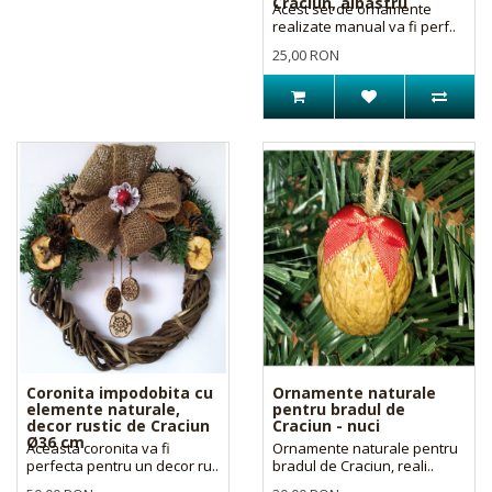
Craciun, albastru
Acest set de ornamente
realizate manual va fi perf..
25,00 RON
Coronita impodobita cu
Ornamente naturale
elemente naturale,
pentru bradul de
decor rustic de Craciun
Craciun - nuci
Ø36 cm
Aceasta coronita va fi
Ornamente naturale pentru
perfecta pentru un decor ru..
bradul de Craciun, reali..