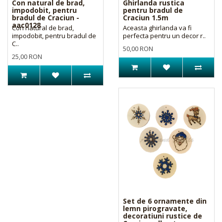
Con natural de brad,
Ghirlanda rustica
impodobit, pentru
pentru bradul de
bradul de Craciun -
Craciun 1.5m
aac0128
Con natural de brad,
Aceasta ghirlanda va fi
impodobit, pentru bradul de
perfecta pentru un decor r..
C..
50,00 RON
25,00 RON
Set de 6 ornamente din
lemn pirogravate,
decoratiuni rustice de