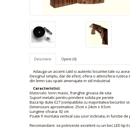
Descriere
Opinii (0)
Adauga un accent cald si autentic locuintei tale cu aceas
Designul simplu, dar de efect, ofera o atmosfera rustica s
din lemn sau spatii amenajate in stil industrial.
Caracteristici:
Materiale: lemn
masiv, franghie groasa de iuta
Suport metalic pentru prindere solida pe perete
Baza tip dulie E27 (compatibila cu majoritatea becurilor s
Dimensiuni aproximative: 25cm x 24cm x 9.5cm
Lungime sfoara: 92 cm
Poate fi montata vertical sau usor inclinata, in functie de
Recomandare: se potriveste excelent cu un bec LED tip Edi