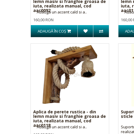
lemn masiv si franghie groasa de
lemn 
iuta, realizata manual, cod
iuta, 
aac0092
aac01
Adauga un accent cald si a..
Adauga
160,00 RON
160,00
ADAUGĂ ÎN COŞ
ADAU
Aplica de perete rustica - din
Supor
lemn masiv si franghie groasa de
sticle
iuta, realizata manual, cod
aac0118
Adauga un accent cald si a..
Suportu
realizat