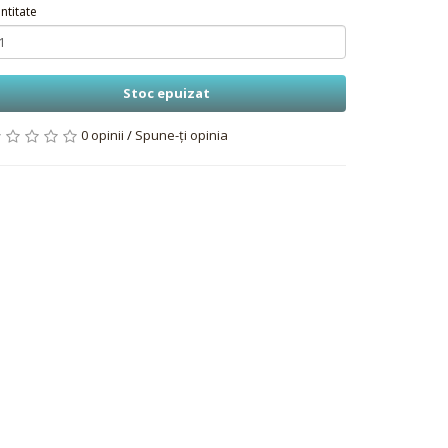
ntitate
Stoc epuizat
0 opinii
/
Spune-ţi opinia