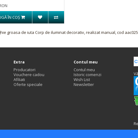
 RON
GĂ ÎN COŞ
ghie groasa de iuta Corp de iluminat decorativ
,
realizat manual
,
cod aac02
Extra
Contul meu
Producatori
Contul meu
Vă
Vouchere cadou
Istoric comenzi
Afiliati
Wish List
Oferte speciale
Newsletter
R