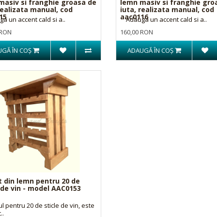
masiv si franghie groasa de
lemn masiv si franghie gro
realizata manual, cod
iuta, realizata manual, cod
15
aac0116
 un accent cald si a..
Adauga un accent cald si a..
 RON
160,00 RON
GĂ ÎN COŞ
ADAUGĂ ÎN COŞ
t din lemn pentru 20 de
 de vin - model AAC0153
l pentru 20 de sticle de vin, este
..