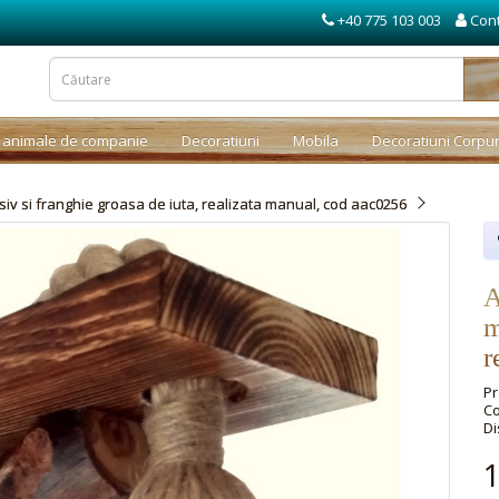
+40 775 103 003
Con
 animale de companie
Decoratiuni
Mobila
Decoratiuni Corpur
siv si franghie groasa de iuta, realizata manual, cod aac0256
A
m
r
Pr
Co
Di