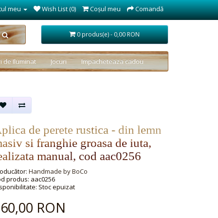
tul meu
Wish List (0)
Coşul meu
Comandă
0 produs(e) - 0,00 RON
i de Iluminat
Jocuri
Impacheteaza cadou
plica de perete rustica - din lemn
asiv si franghie groasa de iuta,
ealizata manual, cod aac0256
oducător:
Handmade by BoCo
d produs: aac0256
sponibilitate: Stoc epuizat
160,00 RON