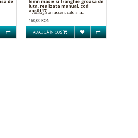
asa de
lemn masiv si franghie groasa de
iuta, realizata manual, cod
aac0117
Adauga un accent cald si a..
160,00 RON
ADAUGĂ ÎN COŞ