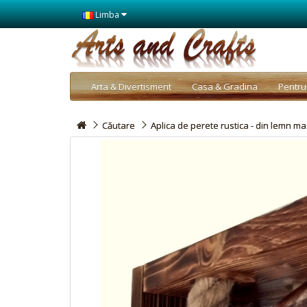
Limba
Arta & Divertisment
Casa & Gradina
Pentru
Căutare
Aplica de perete rustica - din lemn ma