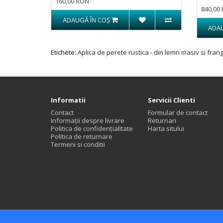
160,00 RON
840,00
ADAUGĂ ÎN COŞ
ADAU
Etichete:
Aplica de perete rustica - din lemn masiv si fran
Informatii
Servicii Clienti
Contact
Formular de contact
Informații despre livrare
Returnari
Politica de confidențialitate
Harta sitului
Politica de returnare
Termeni si conditii