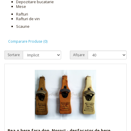
Depozitare bucatarie
Mese
Rafturi
Rafturi de vin
Scaune
Comparare Produse (0)
Sortare
Afișare
Bea o bere fara dop. Noroc! - desfacator de bere